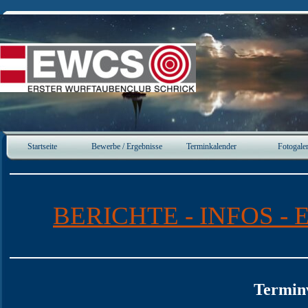
Direkt zum Seiteninhalt
Startseite
Bewerbe / Ergebnisse
Terminkalender
Fotogaler
▼
▼
BERICHTE - INFOS - 
Termin