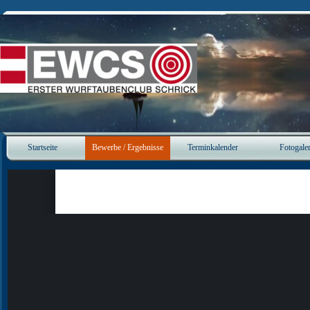
Direkt zum Seiteninhalt
Startseite
Bewerbe / Ergebnisse
Terminkalender
Fotogaler
▼
▼