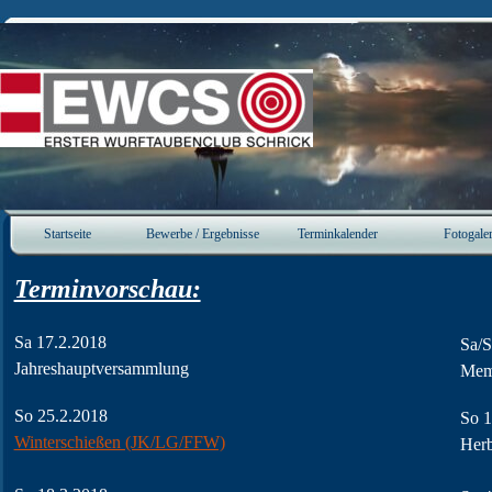
Direkt zum Seiteninhalt
Startseite
Bewerbe / Ergebnisse
Terminkalender
Fotogaler
▼
▼
Terminvorschau:
Sa 17.2.2018
Sa/S
Jahreshauptversammlung
Memo
So 25.2.2018
So 
Winterschießen (JK/LG/FFW)
Her