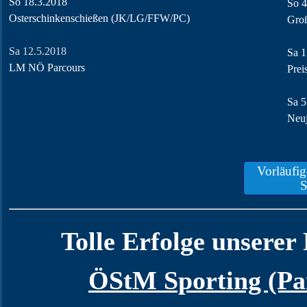
So 18.3.2018
So 4
Osterschinkenschießen (JK/LG/FFW/PC)
Groß
Sa 12.5.2018
Sa 1
LM NÖ Parcours
Prei
Sa 5
Neu
Vorläufig
Tolle Erfolge unserer
ÖStM Sporting (Par