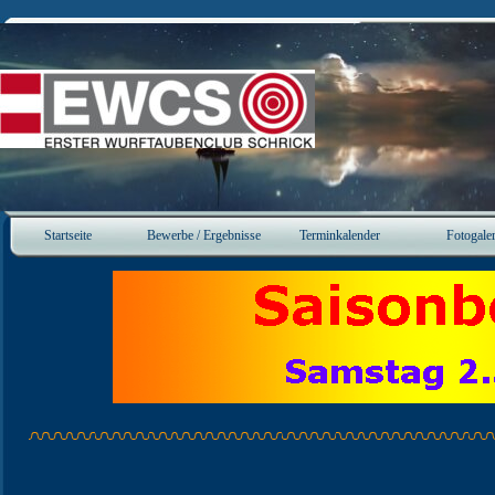
Direkt zum Seiteninhalt
Startseite
Bewerbe / Ergebnisse
Terminkalender
Fotogaler
▼
▼