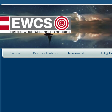
Direkt zum Seiteninhalt
Startseite
Bewerbe / Ergebnisse
Terminkalender
Fotogaler
▼
▼