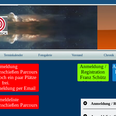
Menü überspringen
Terminkalender
Fotogalerie
Vorstand
Chronik
▼
▼
▼
meldung
Anmeldung /
A
nschießen Parcours
Registration
ch ein paar Plätze
Franz Schütz
frei.
Memorial-
meldung per Email
Grand Prix
r klicken!
eldeliste
Anmeldung / R
nschießen Parcours