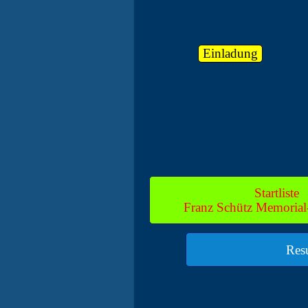
Einladung
Startliste
Franz Schütz Memorial
Res