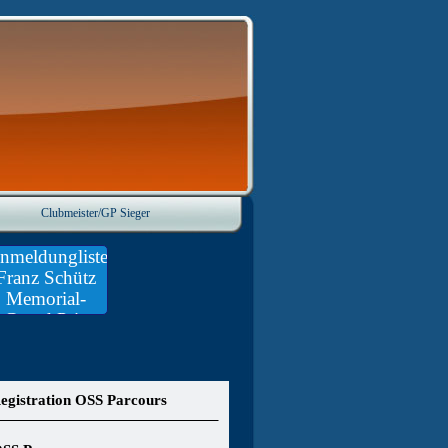
Clubmeister/GP Sieger
nmeldungliste
Franz Schütz
Memorial-
Grand Prix
egistration OSS Parcours