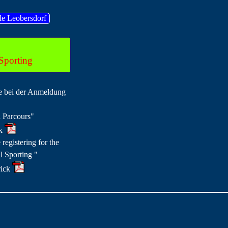
le Leobersdorf
Sporting
e bei der Anmeldung
 Parcours"
ck
registering for the
 Sporting "
rick