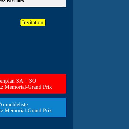
OSS Parcours
Invitation
tenplan SA + SO
tz Memorial-Grand Prix
Anmeldeliste
tz Memorial-Grand Prix