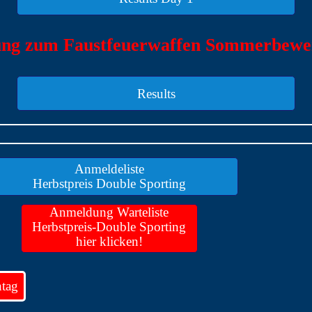
 Faustfeuerwaffen Sommerbewerb 2023
Results
Anmeldeliste
Herbstpreis Double Sporting
Anmeldung Warteliste
Herbstpreis-Double Sporting
hier klicken!
ntag