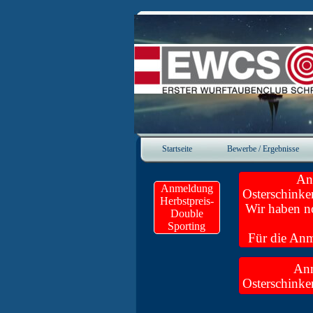
Direkt zum Seiteninhalt
Startseite
Bewerbe / Ergebnisse
An
Anmeldung
Osterschinke
Herbstpreis-
Wir haben no
Double
Sporting
Für die An
hie
Anm
Osterschinke